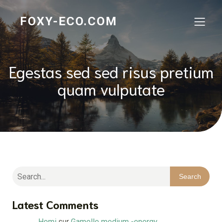
FOXY-ECO.COM
Egestas sed sed risus pretium
quam vulputate
Search
Latest Comments
Homi
sur
Gamelle medium -energy