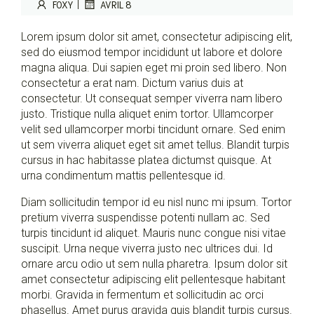
|
FOXY
AVRIL 8
Lorem ipsum dolor sit amet, consectetur adipiscing elit,
sed do eiusmod tempor incididunt ut labore et dolore
magna aliqua. Dui sapien eget mi proin sed libero. Non
consectetur a erat nam. Dictum varius duis at
consectetur. Ut consequat semper viverra nam libero
justo. Tristique nulla aliquet enim tortor. Ullamcorper
velit sed ullamcorper morbi tincidunt ornare. Sed enim
ut sem viverra aliquet eget sit amet tellus. Blandit turpis
cursus in hac habitasse platea dictumst quisque. At
urna condimentum mattis pellentesque id.
Diam sollicitudin tempor id eu nisl nunc mi ipsum. Tortor
pretium viverra suspendisse potenti nullam ac. Sed
turpis tincidunt id aliquet. Mauris nunc congue nisi vitae
suscipit. Urna neque viverra justo nec ultrices dui. Id
ornare arcu odio ut sem nulla pharetra. Ipsum dolor sit
amet consectetur adipiscing elit pellentesque habitant
morbi. Gravida in fermentum et sollicitudin ac orci
phasellus. Amet purus gravida quis blandit turpis cursus.