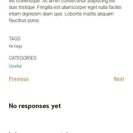
elit scelerisque. Sit amet consectetur adipiscing elit
duis tristique. Fringilla est ullamcorper eget nulla facilisi
etiam dignissim diam quis. Lobortis mattis aliquam
faucibus purus.
TAGS
No tags
CATEGORIES
Useful
Previous
Next
No responses yet